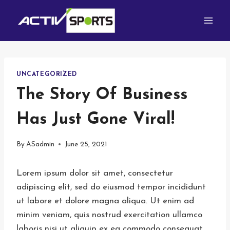
Skip
to
content
UNCATEGORIZED
The Story Of Business
Has Just Gone Viral!
By
ASadmin
June 25, 2021
Lorem ipsum dolor sit amet, consectetur
adipiscing elit, sed do eiusmod tempor incididunt
ut labore et dolore magna aliqua. Ut enim ad
minim veniam, quis nostrud exercitation ullamco
laboris nisi ut aliquip ex ea commodo consequat.